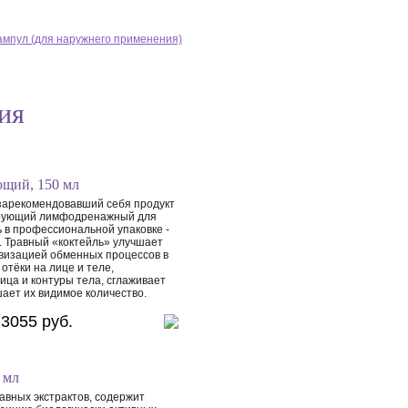
ампул (для наружнего применения)
ия
ющий, 150 мл
зарекомендовавший себя продукт
ирующий лимфодренажный для
ь в профессиональной упаковке -
. Травный «коктейль» улучшает
визацией обменных процессов в
отёки на лице и теле,
ица и контуры тела, сглаживает
ает их видимое количество.
3055 руб.
 мл
авных экстрактов, содержит