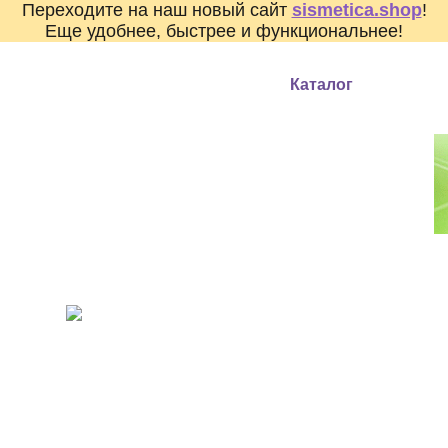
Переходите на наш новый сайт
sismetica.shop
!
Еще удобнее, быстрее и функциональнее!
О компании
О кремнии
Каталог
Как куп
КРЕМ-БАТТЕР
Сыворотка с церам
Для защиты кожи в
И С ЭКСТР
зимние холода!
АРТИШОКА,
БРОККОЛИ. 
ВОССТАНОВ
НАКОПИТ
УВЛАЖНЕНИЕ
ЛИФТИНГА