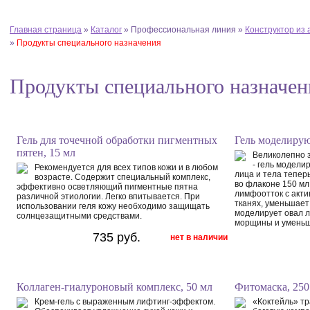
Главная страница
»
Каталог
»
Профессиональная линия
»
Конструктор из 
»
Продукты специального назначения
Продукты специального назначен
Гель для точечной обработки пигментных
Гель моделиру
пятен, 15 мл
Великолепно 
- гель модел
Рекомендуется для всех типов кожи и в любом
лица и тела тепер
возрасте. Содержит специальный комплекс,
во флаконе 150 мл
эффективно осветляющий пигментные пятна
лимфоотток с акти
различной этиологии. Легко впитывается. При
тканях, уменьшает 
использовании геля кожу необходимо защищать
моделирует овал л
солнцезащитными средствами.
морщины и уменьш
735 руб.
нет в наличии
Коллаген-гиалуроновый комплекс, 50 мл
Фитомаска, 250
Крем-гель с выраженным лифтинг-эффектом.
«Коктейль» тр