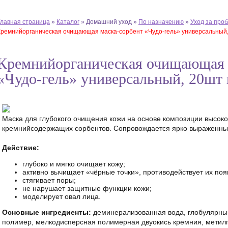
Главная страница
»
Каталог
»
Домашний уход
»
По назначению
»
Уход за про
Кремнийорганическая очищающая маска-сорбент «Чудо-гель» универсальный,
Кремнийорганическая очищающая 
«Чудо-гель» универсальный, 20шт 
Маска для глубокого очищения кожи на основе композиции высо
кремнийсодержащих сорбентов. Сопровождается ярко выраженны
Действие:
глубоко и мягко очищает кожу;
активно вычищает «чёрные точки», противодействует их по
стягивает поры;
не нарушает защитные функции кожи;
моделирует овал лица.
Основные ингредиенты:
деминерализованная вода, глобулярны
полимер, мелкодисперсная полимерная двуокись кремния, метил