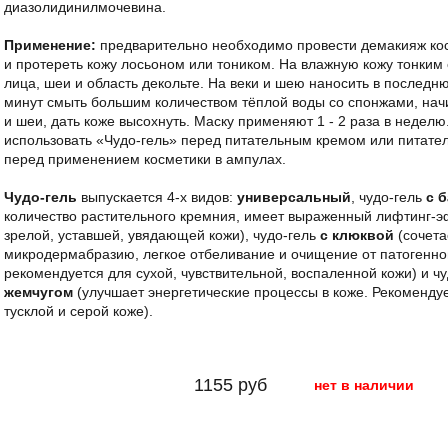
диазолидинилмочевина.
Применение:
предварительно необходимо провести демакияж ко
и протереть кожу лосьоном или тоником. На влажную кожу тонким 
лица, шеи и область декольте. На веки и шею наносить в последню
минут смыть большим количеством тёплой воды со спонжами, начи
и шеи, дать коже высохнуть. Маску применяют 1 - 2 раза в недел
использовать «Чудо-гель» перед питательным кремом или питате
перед применением косметики в ампулах.
Чудо-гель
выпускается 4-х видов:
универсальный
, чудо-гель
с 
количество растительного кремния, имеет выраженный лифтинг-э
зрелой, уставшей, увядающей кожи), чудо-гель
с клюквой
(сочета
микродермабразию, легкое отбеливание и очищение от патогенн
рекомендуется для сухой, чувствительной, воспаленной кожи) и ч
жемчугом
(улучшает энергетические процессы в коже. Рекоменду
тусклой и серой коже).
1155 руб
нет в наличии