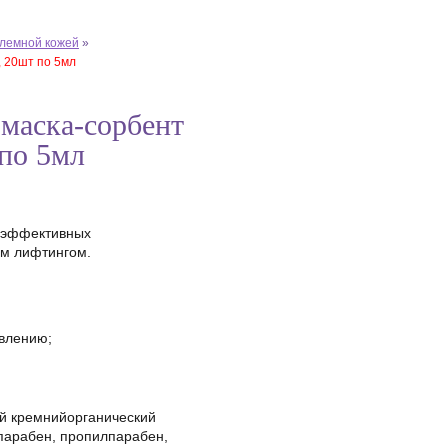
блемной кожей
»
 20шт по 5мл
маска-сорбент
по 5мл
коэффективных
м лифтингом.
явлению;
й кремнийорганический
парабен, пропилпарабен,