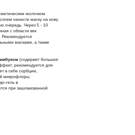
сметическим молочком
слоем нанести маску на кожу
ю очередь. Через 5 - 10
ная с области век
ю. Рекомендуется
льными масками, а также
бамбуком
(содержит большое
ффект; рекомендуется для
ет в себе сорбцию,
ой микрофлоры;
удо-гель
с
ется при зашлакованной