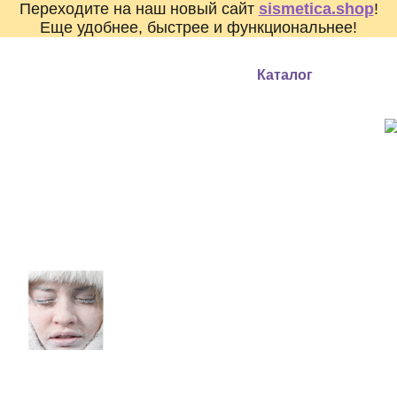
Переходите на наш новый сайт
sismetica.shop
!
Еще удобнее, быстрее и функциональнее!
О компании
О кремнии
Каталог
Как куп
КРЕМ-БАТТЕР
Сыворотка с церам
Для защиты кожи в
И С ЭКСТ
зимние холода!
АРТИШОКА
БРОККОЛИ.
ВОССТАНО
НАКОПИ
УВЛАЖНЕНИ
ЛИФТИНГА