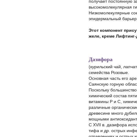
получает постоянную з
высокомолекулярная ги
Низкомолекулярные сое
эпидермальный барьер 
Этот компонент прису
желе,
креме Лифтинг-
Дазифора
(курильский чай, лапча
семейства Розовые.
Основная часть его ар
Саянскую горную облас
Поскольку большинств
химический состав пяти
витамины P и C, химич
различные органические 
древесине много дубил
мощными антиоксидант
С XVII в. дазифора исп
тифа и др. острых инф
отравлениях и острых 