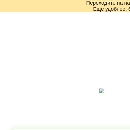
Переходите на н
Еще удобнее, 
О компании
КРЕМ-БАТ
Для за
зимние