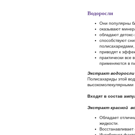
Водоросли
Они популярны б
оказывают минер
обладают детокс
способствуют сни
полисахаридами, 
приводят к эффек
практически все 
применяются в п
Экстракт водоросл
Полисахариды этой вод
высокомолекулярными 
Входят в состав амп
Экстракт красной в
Обладает отличн
жидкости.
Восстанавливает 
Ингибирует факто