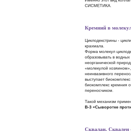
Именно этот вид колла
СИСМЕТИКА.
Кремний в молекул
Циклодекстрины - цикл
крахмала.
Форма молекул циклоде
образовывать в водных
неорганической природ
«молекулой хозяином»,
неинвазивного переноса
выступает биокомплекс
биокомплекс кремния о
переносчиком.
Такой механизм примен
В-3 «Сыворотке проти
Сквалан, Сквален