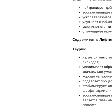
нейтрализует дей
восстанавливает 
ускоряет заживле
улучшает снабже
укрепляет стенки
стимулирует имму
Содержится в Лифтин
Таурин:
является клеточн
липипдов;
увеличивает обра
значительно умен
хорошо увлажняе
подавляет процес
стабилизирует кл
фосфатидилхолин
восстановливает 
является главны
веществ.