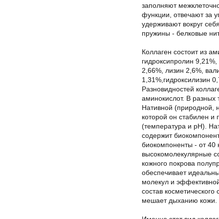
заполняют межклеточно
функции, отвечают за у
удерживают вокруг себ
пружины - белковые ни
Коллаген состоит из ам
гидроксипролин 9,21%, 
2,66%, лизин 2,6%, ва
1,31%,гидроксилизин 0,
Разновидностей коллаг
аминокислот. В разных 
Нативной (природной, 
которой он стабилен и 
(температура и рН). На
содержит биокомпонент
биокомпоненты - от 40 
высокомолекулярные со
кожного покрова полу
обеспечивает идеальны
молекул и эффективной
состав косметического 
мешает дыханию кожи.