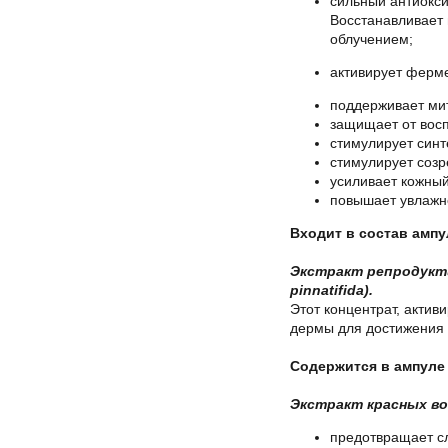
сильный антиокси
Восстанавливает 
облучением;
активирует ферме
поддерживает мит
защищает от вос
стимулирует синт
стимулирует созр
усиливает кожны
повышает увлажн
Входит в состав ампу
Экстракт репродукти
pinnatifida
).
Этот концентрат, актив
дермы для достижения
Содержится в ампуле 
Экстракт красных во
предотвращает с