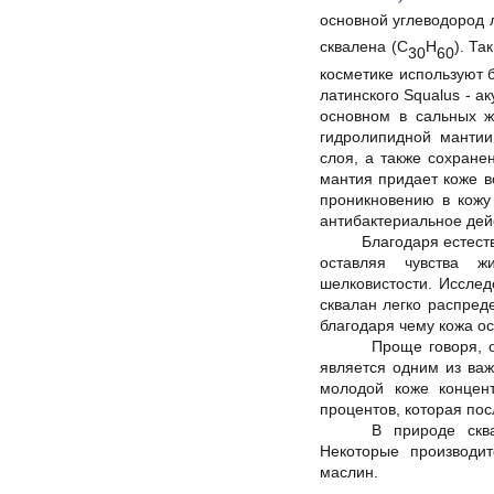
основной углеводород 
сквалена (C
H
). Та
30
60
косметике используют 
латинского Squalus - а
основном в сальных ж
гидролипидной мантии
слоя, а также сохране
мантия придает коже в
проникновению в кожу 
антибактериальное дей
Благодаря естест
оставляя чувства ж
шелковистости. Исслед
сквалан легко распред
благодаря чему кожа ос
Проще говоря, о
является одним из ва
молодой коже концен
процентов, которая пос
В природе скв
Некоторые производи
маслин.