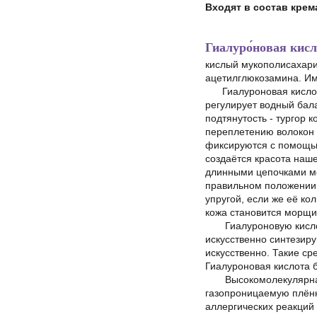
Входят в состав кре
Гиалуро́новая кисло
кислый мукополисахари
ацетилглюкозамина. Им
Гиалуроновая кислота 
регулирует водный бала
подтянутость - тургор к
переплетению волокон с
фиксируются с помощь
создаётся красота наш
длинными цепочками мо
правильном положении. 
упругой, если же её ко
кожа становится морщи
Гиалуроновую кислоту
искусственно синтезиру
искусственно. Такие ср
Гиалуроновая кислота 
Высокомолекулярная г
газопроницаемую плёнк
аллергических реакций 