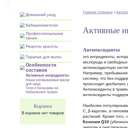
Главная страница
»
Катало
Домашний уход
Киберкосметолог
Активные и
Профессиональная
линия
Рецепты красоты
Антиоксиданты
это ингредиенты, кото
Терапия для волос
кислорода и свободных
Особенности
антиоксидантную систем
составов
Например, пребывание 
Активные ингредиенты
систему, что без подде
Наши несмываемые маски
происходит дисбаланс 
для лица
Гели и бальзамы на
Антиоксиданты в травя
байкальских травах
антиоксиданты поддерж
Корзина
Наиболее популярными 
С, β-каротин, α-липое
В корзине нет товаров
растений. Кроме того,
Коэнзим
Q10
(убихинон
энергии и окислительны