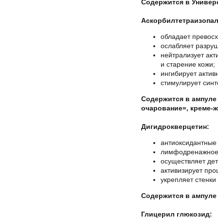
Содержится в Универ
Аскорбилтетраизопа
обладает превос
ослабляет разруш
нейтрализует ак
и старение кожи;
ингибирует актив
стимулирует синт
Содержится в ампуле 
очарование», креме-ж
Дигидрокверцетин:
антиоксидантные 
лимфодренажное 
осуществляет дет
активизирует про
укрепляет стенки
Содержится в ампуле 
Глицерил глюкозид: