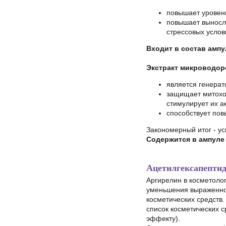
повышает уровен
повышает выносли
стрессовых услов
Входит в состав ампу
Экстракт микроводо
является генерат
защищает митохон
стимулирует их а
способствует пов
Закономерный итог - у
Содержится в ампуле 
Ацетилгексапептид
Аргирелин в косметоло
уменьшения выраженнос
косметических средств.
список косметических 
эффекту).