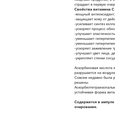
страдает в первую очер
Свойства витамина С
-мощный антиоксидант;
-защищает кожу от дей
-усиливает синтез коллаг
-ускоряет процесс обн
-улучшает эластичность
-уменьшает гиперпигме
-уменьшает гиперпигме
-ускоряет заживление т
-улучшает цвет лица, д
-укрепляет стенки сосу
Аскорбиновая кислота 
разрушается на воздухе
Совсем недавно была р
решены.
Аскорбилтетраизопальм
устойчивая форма вита
Содержится в ампуле 
очарование.