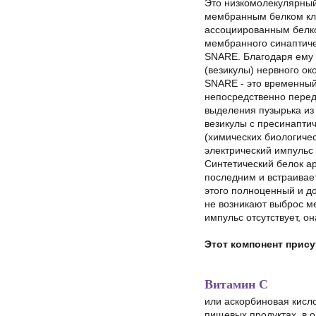
Это низкомолекулярный
мембранным белком кл
ассоциированным белко
мембранного синаптичес
SNARE.
Благодаря ему 
(везикулы) нервного о
SNARE - это временный
непосредственно перед
выделения пузырька из
везикулы с пресинапти
(химических биологиче
электрический импульс
Синтетический белок ар
последним и встраивае
этого полноценный и д
не возникают выброс м
импульс отсутствует, о
Этот компонент прису
Витамин С
или аскорбиновая кисл
пищевых продуктах, в о